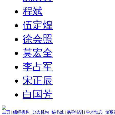
程斌
伍定煌
徐会照
莫宏全
李占军
宋正辰
白国芳
主页
|
组织机构
|
分支机构
|
秘书处
|
易学培训
|
学术动态
|
馆藏