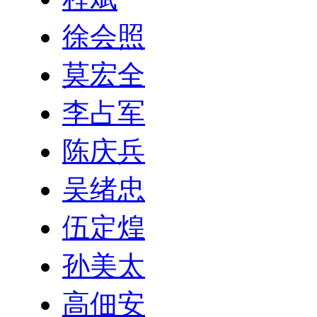
徐会照
莫宏全
李占军
陈庆兵
吴绪忠
伍定煌
孙美太
高佃安