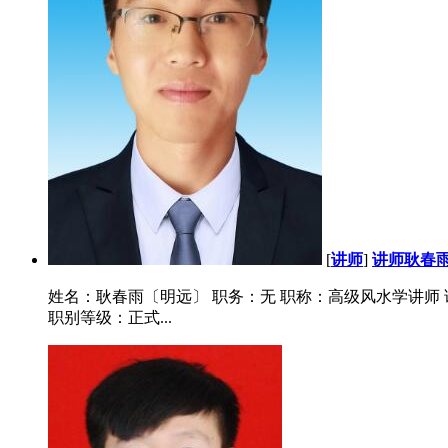
[
讲师
]
讲师耿春
姓名：耿春雨〔明远〕 职务：无 职称：高级风水学讲师 证件编号：2
职别等级：正式...