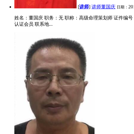
[
讲师
]
讲师董国庆
20
日期：
姓名：董国庆 职务：无 职称：高级命理策划师 证件编号：51082
认证会员 联系地...