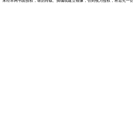
未经本网书面授权，请勿转载、摘编或建立镜像，否则视为侵权，将追究一切