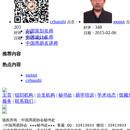
cehaushi
ggggg
点击：
点
203
348
好评：
中国策划名师
416
2015-02-06
好评：
日期：
中国设计名师
2015-02-06
日期：
中国周易名讲师
推荐内容
热点内容
ggggg
cehaushi
主页
|
组织机构
|
分支机构
|
秘书处
|
易学培训
|
学术动态
|
馆藏
服务
|
联系我们
|
版权所有：中国周易协会秘书处

☆中国周易协会 ★★★秘书处★★★ 客服 QQ：33413933 微信：33413933
