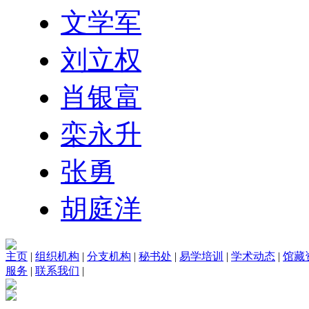
文学军
刘立权
肖银富
栾永升
张勇
胡庭洋
主页
|
组织机构
|
分支机构
|
秘书处
|
易学培训
|
学术动态
|
馆藏
服务
|
联系我们
|