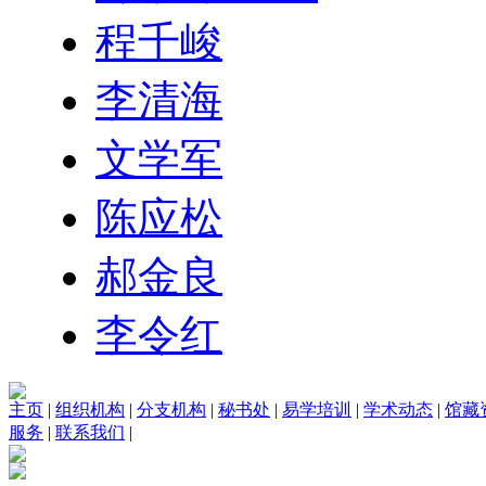
程千峻
李清海
文学军
陈应松
郝金良
李令红
主页
|
组织机构
|
分支机构
|
秘书处
|
易学培训
|
学术动态
|
馆藏
服务
|
联系我们
|